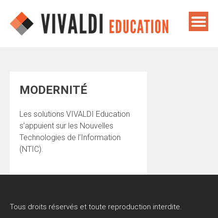
Skip
to
content
MODERNITÉ
Les solutions VIVALDI Education
s’appuient sur les Nouvelles
Technologies de l’Information
(NTIC).
Tous droits réservés et toute reproduction interdite.