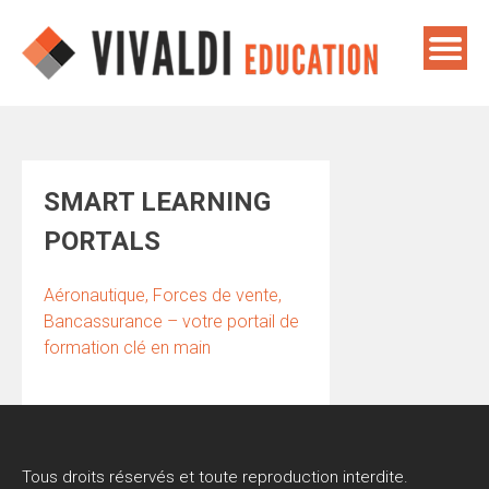
Skip
to
content
SMART LEARNING
PORTALS
Aéronautique, Forces de vente,
Bancassurance – votre portail de
formation clé en main
Tous droits réservés et toute reproduction interdite.